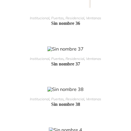
LEER MÁS
Institucional
,
Puertas
,
Residencial
,
Ventanas
Sin nombre 36
LEER MÁS
Institucional
,
Puertas
,
Residencial
,
Ventanas
Sin nombre 37
LEER MÁS
Institucional
,
Puertas
,
Residencial
,
Ventanas
Sin nombre 38