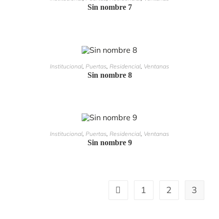
Sin nombre 7
LEER MÁS
Institucional
,
Puertas
,
Residencial
,
Ventanas
Sin nombre 8
LEER MÁS
Institucional
,
Puertas
,
Residencial
,
Ventanas
Sin nombre 9
1
2
3