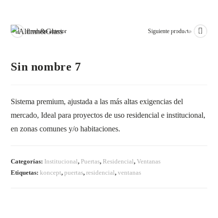
Menú
Producto anterior
Siguiente producto
Sin nombre 7
Sistema premium, ajustada a las más altas exigencias del
mercado, Ideal para proyectos de uso residencial e institucional,
en zonas comunes y/o habitaciones.
Categorías:
Institucional
,
Puertas
,
Residencial
,
Ventanas
Etiquetas:
koncept
,
puertas
,
residencial
,
ventanas