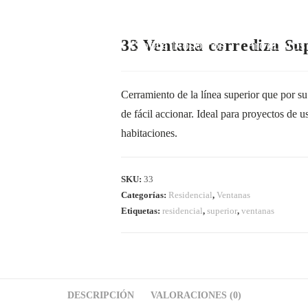
33 Ventana corrediza Su
Inicio
Sobre Nosotros
Productos
Cerramiento de la línea superior que por s
de fácil accionar. Ideal para proyectos de u
habitaciones.
SKU:
33
Categorías:
Residencial
,
Ventanas
Etiquetas:
residencial
,
superior
,
ventanas
DESCRIPCIÓN
VALORACIONES (0)