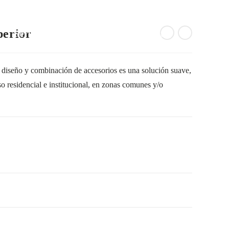
perior
Servicios
Proyectos
Contacto
Alternar
u diseño y combinación de accesorios es una solución suave,
so residencial e institucional, en zonas comunes y/o
búsqueda
de