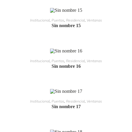
LEER MÁS
Institucional
,
Puertas
,
Residencial
,
Ventanas
Sin nombre 15
LEER MÁS
Institucional
,
Puertas
,
Residencial
,
Ventanas
Sin nombre 16
LEER MÁS
Institucional
,
Puertas
,
Residencial
,
Ventanas
Sin nombre 17