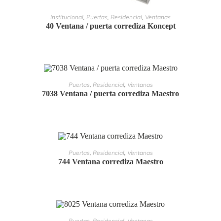
LEER MÁS
Institucional
,
Puertas
,
Residencial
,
Ventanas
40 Ventana / puerta corrediza Koncept
LEER MÁS
Puertas
,
Residencial
,
Ventanas
7038 Ventana / puerta corrediza Maestro
LEER MÁS
Puertas
,
Residencial
,
Ventanas
744 Ventana corrediza Maestro
LEER MÁS
Puertas
,
Residencial
,
Ventanas