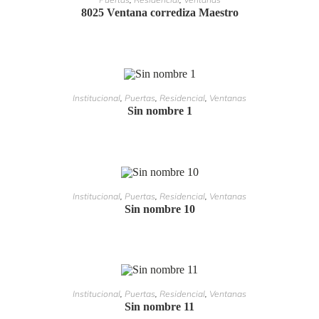
8025 Ventana corrediza Maestro
LEER MÁS
Institucional
,
Puertas
,
Residencial
,
Ventanas
Sin nombre 1
LEER MÁS
Institucional
,
Puertas
,
Residencial
,
Ventanas
Sin nombre 10
LEER MÁS
Institucional
,
Puertas
,
Residencial
,
Ventanas
Sin nombre 11