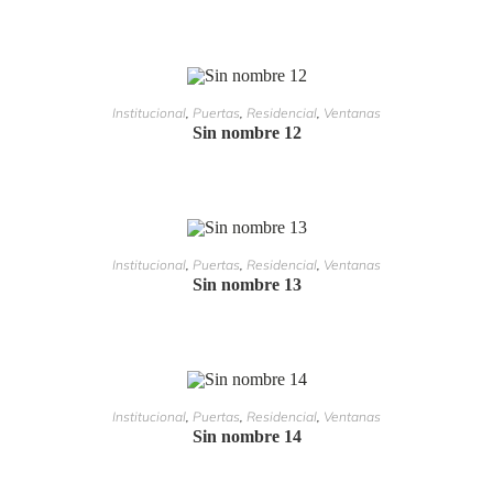
LEER MÁS
Institucional
,
Puertas
,
Residencial
,
Ventanas
Sin nombre 12
LEER MÁS
Institucional
,
Puertas
,
Residencial
,
Ventanas
Sin nombre 13
LEER MÁS
Institucional
,
Puertas
,
Residencial
,
Ventanas
Sin nombre 14