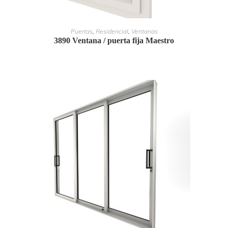
LEER MÁS
Puertas
,
Residencial
,
Ventanas
3890 Ventana / puerta fija Maestro