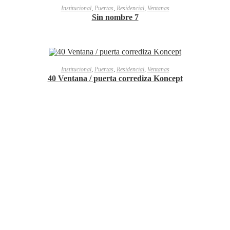
LEER MÁS
Institucional
,
Puertas
,
Residencial
,
Ventanas
Sin nombre 7
LEER MÁS
Institucional
,
Puertas
,
Residencial
,
Ventanas
40 Ventana / puerta corrediza Koncept
 cada una de sus necesidades en carpintería de aluminio.
kSoft