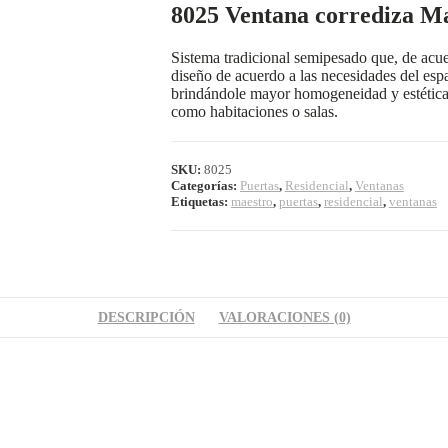
8025 Ventana corrediza M
Sistema tradicional semipesado que, de acue
diseño de acuerdo a las necesidades del espa
brindándole mayor homogeneidad y estética a
como habitaciones o salas.
SKU:
8025
Categorías:
Puertas
,
Residencial
,
Ventanas
Etiquetas:
maestro
,
puertas
,
residencial
,
ventanas
DESCRIPCIÓN
VALORACIONES (0)