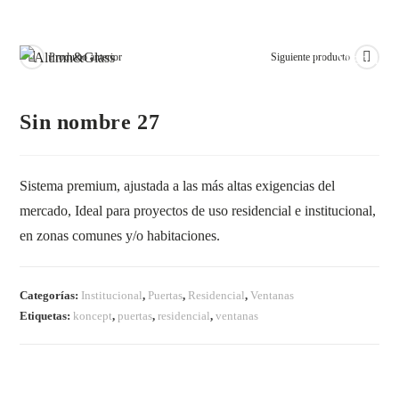
Menú
Producto anterior
Siguiente producto
Sin nombre 27
Sistema premium, ajustada a las más altas exigencias del
mercado, Ideal para proyectos de uso residencial e institucional,
en zonas comunes y/o habitaciones.
Categorías:
Institucional
,
Puertas
,
Residencial
,
Ventanas
Etiquetas:
koncept
,
puertas
,
residencial
,
ventanas