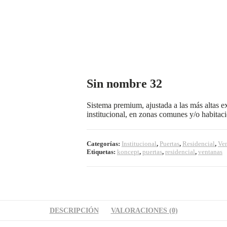
Sin nombre 32
Sistema premium, ajustada a las más altas e
institucional, en zonas comunes y/o habitac
Categorías:
Institucional
,
Puertas
,
Residencial
,
Ve
Etiquetas:
koncept
,
puertas
,
residencial
,
ventanas
DESCRIPCIÓN
VALORACIONES (0)