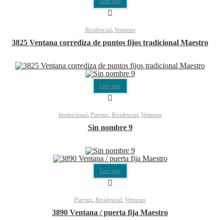
Leer más
Residencial
,
Ventanas
3825 Ventana corrediza de puntos fijos tradicional Maestro
Leer más
Institucional
,
Puertas
,
Residencial
,
Ventanas
Sin nombre 9
Leer más
Puertas
,
Residencial
,
Ventanas
3890 Ventana / puerta fija Maestro