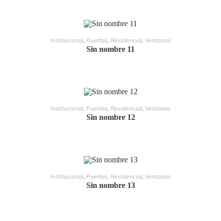
LEER MÁS
Institucional
,
Puertas
,
Residencial
,
Ventanas
Sin nombre 11
LEER MÁS
Institucional
,
Puertas
,
Residencial
,
Ventanas
Sin nombre 12
LEER MÁS
Institucional
,
Puertas
,
Residencial
,
Ventanas
Sin nombre 13