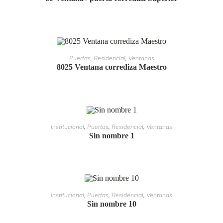
LEER MÁS
Puertas
,
Residencial
,
Ventanas
8025 Ventana corrediza Maestro
LEER MÁS
Institucional
,
Puertas
,
Residencial
,
Ventanas
Sin nombre 1
LEER MÁS
Institucional
,
Puertas
,
Residencial
,
Ventanas
Sin nombre 10