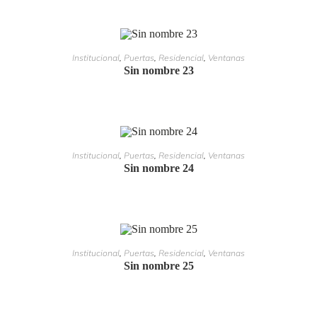
LEER MÁS
Institucional
,
Puertas
,
Residencial
,
Ventanas
Sin nombre 23
LEER MÁS
Institucional
,
Puertas
,
Residencial
,
Ventanas
Sin nombre 24
LEER MÁS
Institucional
,
Puertas
,
Residencial
,
Ventanas
Sin nombre 25