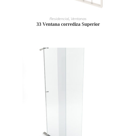
LEER MÁS
Residencial
,
Ventanas
33 Ventana corrediza Superior