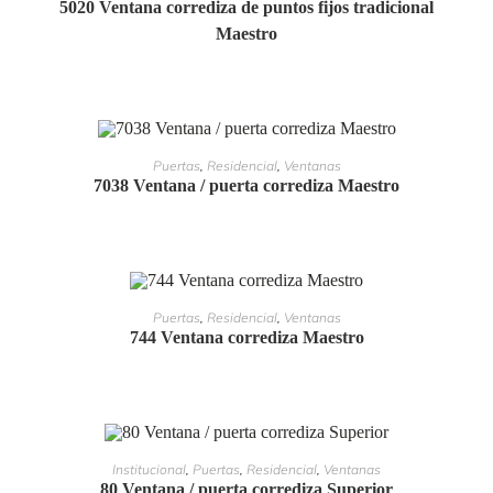
5020 Ventana corrediza de puntos fijos tradicional
Maestro
LEER MÁS
Puertas
,
Residencial
,
Ventanas
7038 Ventana / puerta corrediza Maestro
LEER MÁS
Puertas
,
Residencial
,
Ventanas
744 Ventana corrediza Maestro
LEER MÁS
Institucional
,
Puertas
,
Residencial
,
Ventanas
80 Ventana / puerta corrediza Superior