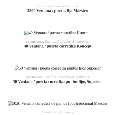
LEER MÁS
Puertas
,
Residencial
,
Ventanas
3890 Ventana / puerta fija Maestro
LEER MÁS
Institucional
,
Puertas
,
Residencial
,
Ventanas
40 Ventana / puerta corrediza Koncept
LEER MÁS
Institucional
,
Puertas
,
Residencial
,
Ventanas
50 Ventana / puerta corrediza puntos fijos Superior
LEER MÁS
Residencial
,
Ventanas