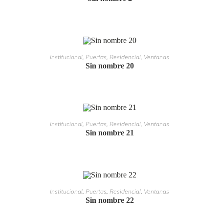
LEER MÁS
Institucional
,
Puertas
,
Residencial
,
Ventanas
Sin nombre 20
LEER MÁS
Institucional
,
Puertas
,
Residencial
,
Ventanas
Sin nombre 21
LEER MÁS
Institucional
,
Puertas
,
Residencial
,
Ventanas
Sin nombre 22