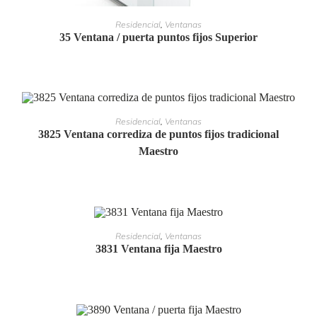
LEER MÁS
Residencial
,
Ventanas
35 Ventana / puerta puntos fijos Superior
LEER MÁS
Residencial
,
Ventanas
3825 Ventana corrediza de puntos fijos tradicional
Maestro
LEER MÁS
Residencial
,
Ventanas
3831 Ventana fija Maestro