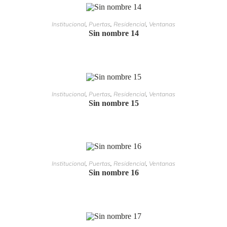
LEER MÁS
Institucional
,
Puertas
,
Residencial
,
Ventanas
Sin nombre 14
LEER MÁS
Institucional
,
Puertas
,
Residencial
,
Ventanas
Sin nombre 15
LEER MÁS
Institucional
,
Puertas
,
Residencial
,
Ventanas
Sin nombre 16